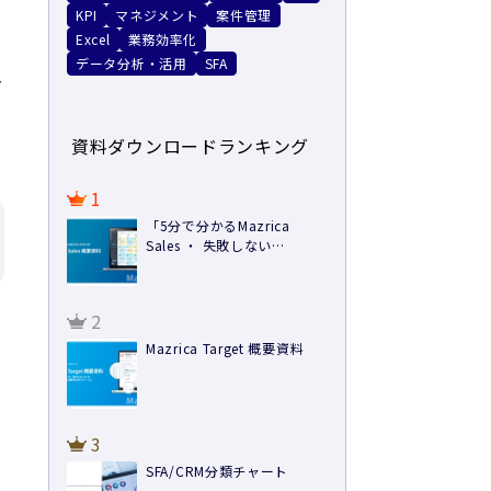
KPI
マネジメント
案件管理
Excel
業務効率化
データ分析・活用
SFA
分
資料ダウンロードランキング
1
「5分で分かるMazrica
Sales ・ 失敗しない
SFA/CRM導入方法 ・ 導入事
例」3点セット
2
Mazrica Target 概要資料
3
SFA/CRM分類チャート