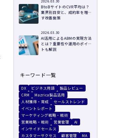
2026.03.30
BtoBサイトのCVR平均は？
業界別目安と、成約率を増や
す改善施策
2026.03.30
AI活用によるABMの実現方法
とは？重要性や運用のポイン
トも解説
ま
キーワード一覧
DX
ビジネス用語
製品レビュー
CRM
Mazrica製品活用
人材獲得・育成
セールストレンド
イベントレポート
マーケティング戦略・戦術
営業戦略・戦術
営業管理
AI
インサイドセールス
カスタマーサクセス
顧客管理
MA