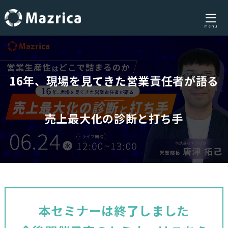
menu
Skip
to
content
16年、現場を見てきた営業責任者が語る
——
売上最大化の診断と打ち手
本セミナーは終了しました