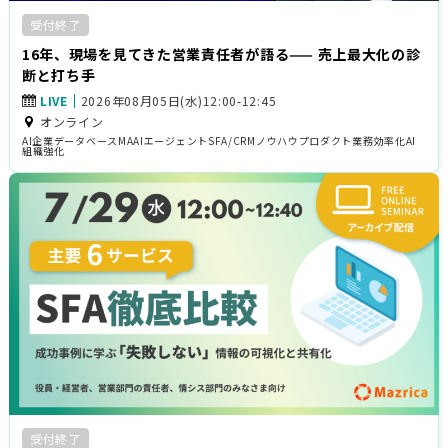
受付終了
16年、現場を見てきた営業責任者が語る—— 売上最大化の診
断と打ち手
LIVE
2026年08月05日(水)12:00-12:45
オンライン
AI企業データベース
MA
AIエージェント
SFA/CRM
ノウハウ
プロダクト
業務効率化
AI
組織強化
受付終了