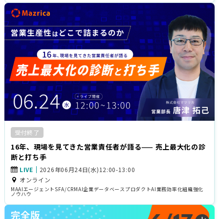
受付終了
16年、現場を見てきた営業責任者が語る—— 売上最大化の診
断と打ち手
LIVE
2026年06月24日(水)12:00-13:00
オンライン
MA
AIエージェント
SFA/CRM
AI企業データベース
プロダクト
AI
業務効率化
組織強化
ノウハウ