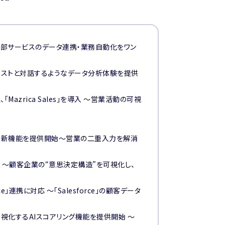
ales」と外部サービスのデータ連携・業務自動化をワン
AIアナリストと対話するようなデータ分析体験を提供
azrica Sales」を導入 ～営業活動の可視
ストする新機能を提供開始〜営業の二重入力を解消
を追加 〜顧客企業の“意思決定構造”を可視化し、
ce」連携に対応 〜「Salesforce」の顧客データ
”を可視化するAIスコアリング機能を提供開始 〜