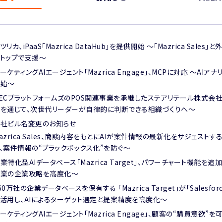
ツリカ、iPaaS「Mazrica DataHub」を提供開始 ～「Mazrica S
トップで支援～
ーケティングAIエージェント「Mazrica Engage」、MCPに対応 〜
開始〜
ECプラットフォームズのPOS関連事業を承継したステアリテール株式会社、「M
を通じて、次世代リーダーが自律的に判断できる組織づくりへ～
社ビル名変更のお知らせ
azrica Sales、商談内容をもとにAIが案件情報の最新化をサジェ
、案件情報の“ブラックボックス化”を防ぐ〜
業特化型AIデータベース「Mazrica Target」、パワーチャート機能
営業の企業攻略を高度化〜
60万社の企業データベースを保有する 「Mazrica Target」が「Salesfor
活用し、AIによるターゲット選定と提案精度を高度化〜
ーケティングAIエージェント「Mazrica Engage」、顧客の“購買意欲