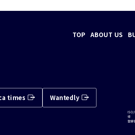
TOP
ABOUT US
B
ca times
Wantedly
ISO/
得
登録番