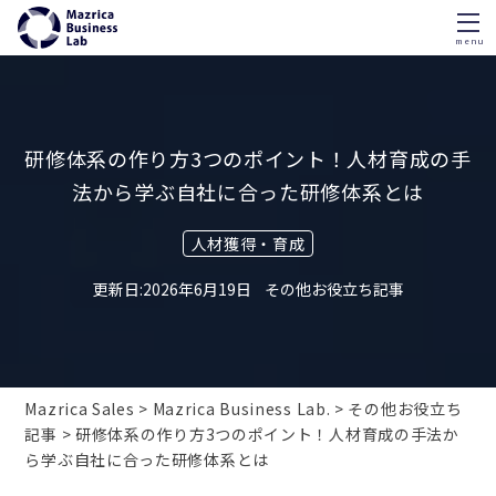
menu
Skip
to
content
研修体系の作り方3つのポイント！人材育成の手
法から学ぶ自社に合った研修体系とは
人材獲得・育成
2026年6月19日
その他お役立ち記事
Mazrica Sales
Mazrica Business Lab.
その他お役立ち
記事
研修体系の作り方3つのポイント！人材育成の手法か
ら学ぶ自社に合った研修体系とは