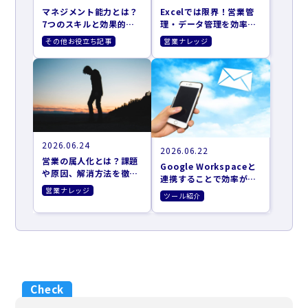
マネジメント能力とは？
Excelでは限界！営業管
7つのスキルと効果的な
理・データ管理を効率化
向上方法
する4つの方法
その他お役立ち記事
営業ナレッジ
2026.06.24
2026.06.22
営業の属人化とは？課題
Google Workspaceと
や原因、解消方法を徹底
連携することで効率がア
解説
ップするツール10選
営業ナレッジ
ツール紹介