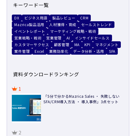
キーワード一覧
DX
ビジネス用語
製品レビュー
CRM
Mazrica製品活用
人材獲得・育成
セールストレンド
イベントレポート
マーケティング戦略・戦術
営業戦略・戦術
営業管理
AI
インサイドセールス
カスタマーサクセス
顧客管理
MA
KPI
マネジメント
案件管理
Excel
業務効率化
データ分析・活用
SFA
資料ダウンロードランキング
1
「5分で分かるMazrica Sales ・ 失敗しない
SFA/CRM導入方法 ・ 導入事例」3点セット
2