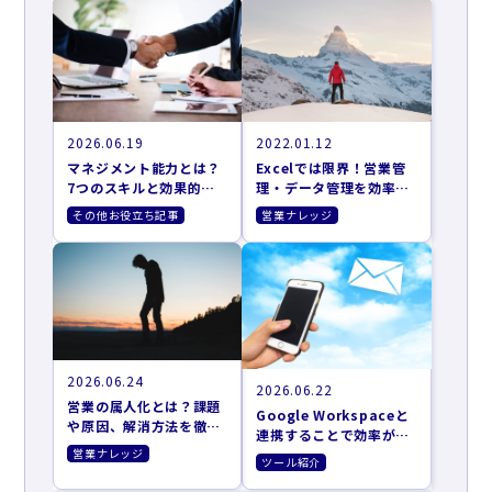
2026.06.19
2022.01.12
マネジメント能力とは？
Excelでは限界！営業管
7つのスキルと効果的な
理・データ管理を効率化
向上方法
する4つの方法
その他お役立ち記事
営業ナレッジ
2026.06.24
2026.06.22
営業の属人化とは？課題
Google Workspaceと
や原因、解消方法を徹底
連携することで効率がア
解説
ップするツール10選
営業ナレッジ
ツール紹介