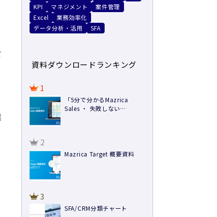
KPI
マネジメント
案件管理
Excel
業務効率化
データ分析・活用
SFA
ビ
資料ダウンロードランキング
1
「5分で分かるMazrica
Sales ・ 失敗しない
離
SFA/CRM導入方法 ・ 導入事
例」3点セット
2
Mazrica Target 概要資料
3
SFA/CRM分類チャート