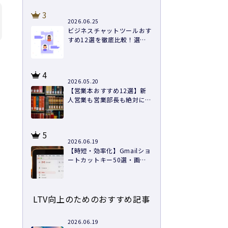
3
2026.06.25
ビジネスチャットツールおす
すめ12選を徹底比較！選び
方と導入のコツ
4
2026.05.20
【営業本おすすめ12選】新
人営業も営業部長も絶対に読
むべき本を紹介
5
2026.06.19
【時短・効率化】Gmailショ
ートカットキー50選・画像
つきで徹底解説
LTV向上のためのおすすめ記事
2026.06.19