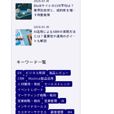
2026.03.30
BtoBサイトのCVR平均は？
業界別目安と、成約率を増や
す改善施策
2026.03.30
AI活用によるABMの実現方法
とは？重要性や運用のポイン
トも解説
キーワード一覧
DX
ビジネス用語
製品レビュー
CRM
Mazrica製品活用
人材獲得・育成
セールストレンド
イベントレポート
マーケティング戦略・戦術
営業戦略・戦術
営業管理
AI
インサイドセールス
カスタマーサクセス
顧客管理
MA