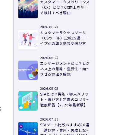
カスタマーエクスペリエンス
（CX）とは？CX向上を今す
ぐ検討すべき理由
2026.06.22
カスタマーサクセスツール
（CSツール）比較15選｜タ
イプ別の導入効果や選び方
2026.06.25
エンゲージメントとは？ビジ
ネス上の意味・重要性・向上
させる方法を解説
と
2026.05.08
SFAとは？機能・導入メリッ
ト・選び方と定着のコツまで
徹底解説【2026年最新版】
拓
2026.07.16
SFAツール比較おすすめ10選
｜選び方・費用・失敗しない