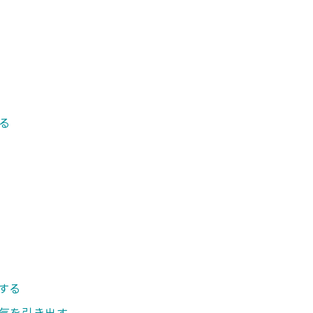
る
する
気を引き出す