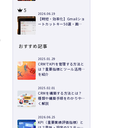
5
2026.06.19
【時短・効率化】Gmailショ
ートカットキー50選・画像
つきで徹底解説
行
おすすめ記事
2025.01.29
CRMでKPIを管理する方法と
は？重要指標とツール活用例
を紹介
2025.02.01
CRMを構築する方法とは？
種類や構築手順をわかりやす
く解説
2026.06.25
KPI（重要業績評価指標）と
は？意味・設定の5ステップ