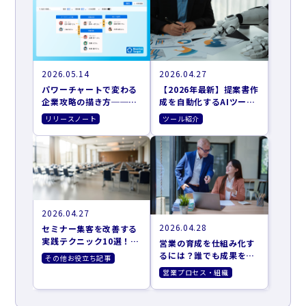
2026.05.14
2026.04.27
パワーチャートで変わる
【2026年最新】提案書作
企業攻略の描き方──お
成を自動化するAIツール
客さまの意思決定に、営
おすすめ9選｜営業準備
リリースノート
ツール紹介
業が伴走するために
を効率化する選び方
2026.04.27
2026.04.28
セミナー集客を改善する
実践テクニック10選！効
営業の育成を仕組み化す
果的な集客方法とツール
るには？誰でも成果を出
その他お役立ち記事
を紹介
せるAIターゲティング活
営業プロセス・組織
用法