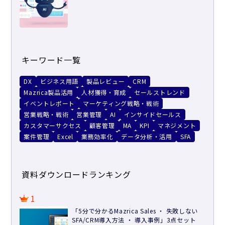
キーワード一覧
DX
ビジネス用語
製品レビュー
CRM
Mazrica製品活用
人材獲得・育成
セールストレンド
イベントレポート
マーケティング戦略・戦術
営業戦略・戦術
営業管理
AI
インサイドセールス
カスタマーサクセス
顧客管理
MA
KPI
マネジメント
案件管理
Excel
業務効率化
データ分析・活用
SFA
資料ダウンロードランキング
1
「5分で分かるMazrica Sales ・ 失敗しない
SFA/CRM導入方法 ・ 導入事例」3点セット