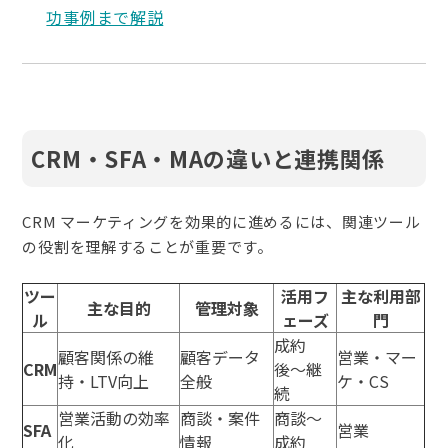
功事例まで解説
CRM・SFA・MAの違いと連携関係
CRM マーケティングを効果的に進めるには、関連ツール
の役割を理解することが重要です。
ツー
活用フ
主な利用部
主な目的
管理対象
ル
ェーズ
門
成約
顧客関係の維
顧客データ
営業・マー
CRM
後〜継
持・LTV向上
全般
ケ・CS
続
営業活動の効率
商談・案件
商談〜
SFA
営業
化
情報
成約