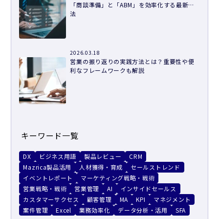
「商談準備」と「ABM」を効率化する最新手
法
2026.03.18
営業の振り返りの実践方法とは？重要性や便
利なフレームワークも解説
キーワード一覧
DX
ビジネス用語
製品レビュー
CRM
Mazrica製品活用
人材獲得・育成
セールストレンド
イベントレポート
マーケティング戦略・戦術
営業戦略・戦術
営業管理
AI
インサイドセールス
カスタマーサクセス
顧客管理
MA
KPI
マネジメント
案件管理
Excel
業務効率化
データ分析・活用
SFA