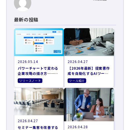
最新の投稿
2026.05.14
2026.04.27
パワーチャートで変わる
【2026年最新】提案書作
企業攻略の描き方──お
成を自動化するAIツール
客さまの意思決定に、営
おすすめ9選｜営業準備
リリースノート
ツール紹介
業が伴走するために
を効率化する選び方
2026.04.27
2026.04.28
セミナー集客を改善する