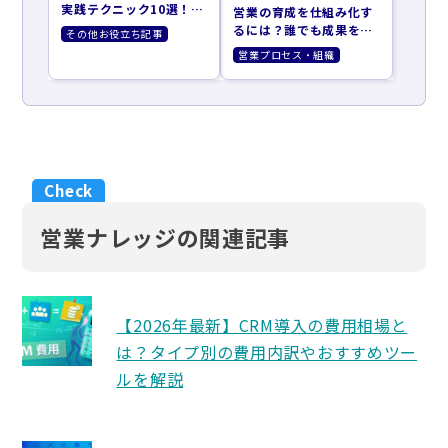
実践テクニック10選！効
営業の育成を仕組み化す
果的な集客方法とツール
るには？誰でも成果を出
その他お役立ち記事
を紹介
せるAIターゲティング活
営業プロセス・組織
用法
営業ナレッジの関連記事
【2026年最新】CRM導入の費用相場と
は？タイプ別の費用内訳やおすすめツー
ルを解説