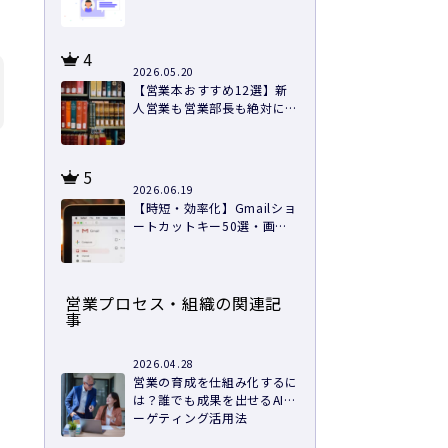
方と導入のコツ
4
2026.05.20
【営業本おすすめ12選】新
人営業も営業部長も絶対に読
むべき本を紹介
5
2026.06.19
【時短・効率化】Gmailショ
ートカットキー50選・画像
つきで徹底解説
営業プロセス・組織の関連記
事
2026.04.28
営業の育成を仕組み化するに
は？誰でも成果を出せるAIタ
ーゲティング活用法