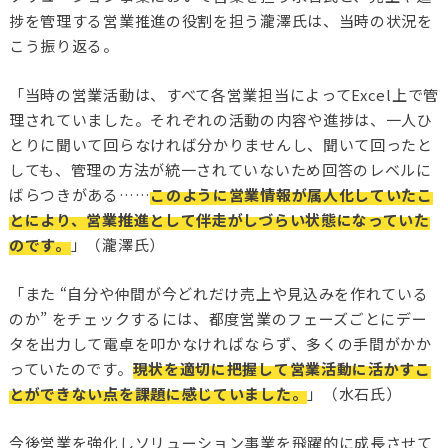
捗を管理する営業推進の役割を担う瀧澤氏は、当時の状況を
こう振り返る。
「当時の営業活動は、すべて各営業担当によってExcel上で管
理されていました。それぞれの活動の内容や進捗は、一人ひ
とりに聞いて回らなければ分かりませんし、聞いて回ったと
しても、管理の方法が統一されていないため回答のレベルに
ばらつきがある……
このように営業情報が属人化していたこ
とにより、営業推進として伴走がしづらい状態になっていた
のです。
」（瀧澤氏）
「また “自分や仲間が今どれだけ売上や見込みを作れている
のか” をチェックするには、都度営業のフェーズごとにデー
タを出力して電卓を叩かなければならず、多くの手間がかか
っていたのです。
現状を適切に把握して営業活動に活かすこ
とができない点を課題に感じていました。
」（水石氏）
今後営業を強化しソリューション事業を飛躍的に成長させて