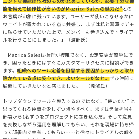
エンドな機能は他社のものが充実しているが、必要十分な機
能を備えて操作性が高いのがMazrica Salesの魅力だ”
との
お言葉が印象に残っています。ユーザーが使いこなせるかに
ウェイトが置かれている点に共感し、まずは私と瀧澤でデモ
に触らせていただいた上で、メンバーも巻き込んでトライア
ルを行うことにしました。」（渡部氏）
「Mazrica Salesは操作が複雑でなく、設定変更が簡単にで
き、困ったときにはすぐにカスタマーサクセスに相談ができ
ます。
組織へのツール定着を阻害する要因がしっかりと取り
除かれている点に安心でき、よいツールだなと。
ぜひ仲間に
展開していきたいなと感じました。」（瀧澤氏）
トップダウンでツールを導入するのではなく、“使いたい” と
思ってくれる仲間を少しずつ増やすべく、まずは営業担当4
部署から1名ずつをプロジェクトに巻き込んだ。そして意見
を交換しながら運用を理解してもらい、それを現場に持ち帰
って部署内で共有してもらい……と徐々にトライアルの輪を