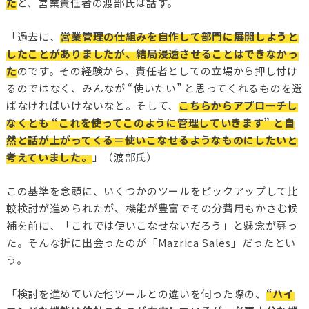
た
と、営業責任者の渡部氏は話す。
「過去に、
営業管理の仕組みを自作して部門に展開しようと
したことがありましたが、結局浸透させることはできなかっ
た
のです。その経験から、責任者としての立場から押し付け
るのではなく、みんなが “使いたい” と思ってくれるものを選
ばなければいけないなと。そして、
こちらからアプローチし
なくとも “これを使ってこのように管理していきます” と自
然と話が上がってくる＝使いこなせるようなものにしたいと
考えていました。
」（渡部氏）
この基準を念頭に、いくつかのツールをピックアップして比
較検討が進められたが、機能が豊富でその分費用もかさむ候
補を前に、「これでは使いこなせないだろう」と懸念が募っ
た。そんな折に出会ったのが「Mazrica Sales」だったとい
う。
「検討を進めていた他ツールとの違いを伺った際の、
“ハイ