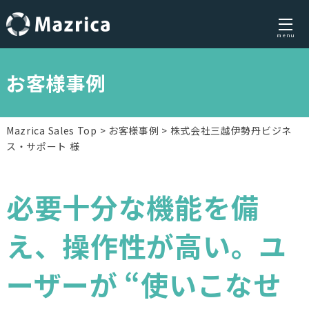
menu
Skip
to
お客様事例
content
Mazrica Sales Top
お客様事例
株式会社三越伊勢丹ビジネ
ス・サポート 様
必要十分な機能を備
え、操作性が高い。ユ
ーザーが “使いこなせ