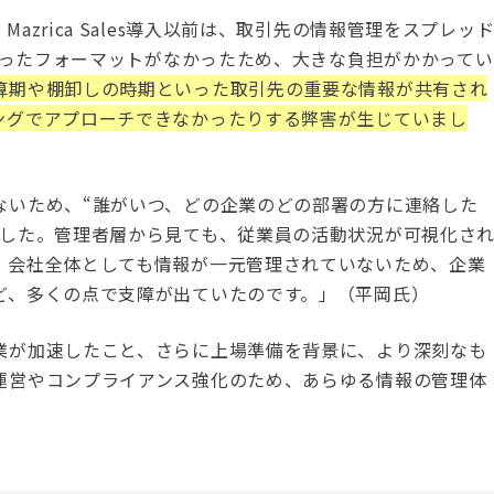
zrica Sales導入以前は、取引先の情報管理をスプレッ
決まったフォーマットがなかったため、大きな負担がかかってい
算期や棚卸しの時期といった取引先の重要な情報が共有され
ングでアプローチできなかったりする弊害が生じていまし
ないため、“誰がいつ、どの企業のどの部署の方に連絡した
でした。管理者層から見ても、従業員の活動状況が可視化さ
、会社全体としても情報が一元管理されていないため、企業
ど、多くの点で支障が出ていたのです。」（平岡氏）
業が加速したこと、さらに上場準備を背景に、より深刻なも
運営やコンプライアンス強化のため、あらゆる情報の管理体