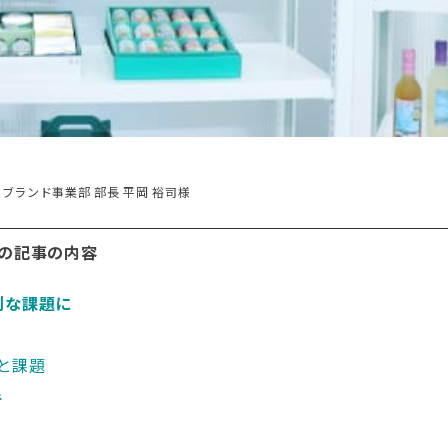
ブランド事業部 部長 平岡 裕司様
の記事の内容
刻な課題に
況と課題
手