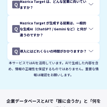
Mazrica Target は、どんな営業に向いてい
Q
ますか？
Mazrica Target が生成する提案は、一般的
Q
な生成AI（ChatGPT / Gemini など）と何が
誤った前提のまま提案が進むリスク
違うのですか？
再現性を高
を抑えられます。
最大の違いは、「文章を作ること」が目的ではな
めるためのツール
い点です。
Q
導入にはどれくらいの時間がかかりますか？
最短２日で導入できます。
本サービスではAIを活用しています。AIで生成した内容を含
め、情報の正確性を保証するものではありません。重要な情
報は確認をお願いします。
企業データベースとAIで「誰に会うか」と「何を