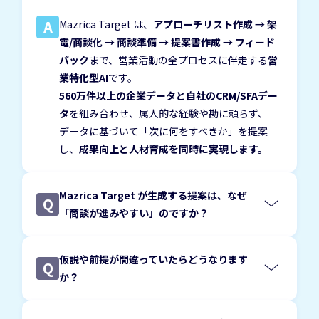
A
Mazrica Target は、
アプローチリスト作成 → 架
電/商談化 → 商談準備 → 提案書作成 → フィード
バック
まで、
営業活動の全プロセスに伴走する
営
業特化型AI
です。
560万件以上の企業データと自社のCRM/SFAデー
タ
を組み合わせ、属人的な経験や勘に頼らず、
データに基づいて
「次に何をすべきか」を提案
し、
成果向上と人材育成を同時に実現します。
Mazrica Target が生成する提案は、なぜ
Q
「商談が進みやすい」のですか？
顧客の意思決定が進むことか
ら逆算し、
仮説や前提が間違っていたらどうなります
Q
か？
前提や仮説が完全ではない可
能性も考慮した設計