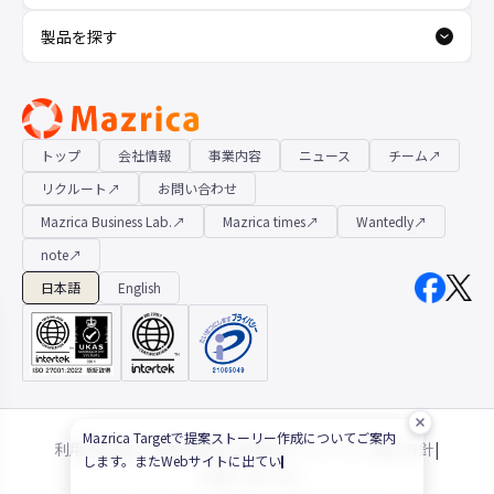
製品を探す
Hana（お客さま専用AI）
トップ
会社情報
事業内容
ニュース
チーム
新規会話
リクルート
お問い合わせ
Mazrica Business Lab.
Mazrica times
Wantedly
note
日本語
English
デモ予約
説明希望
Mazrica Targetで提案ストーリー作成についてご案内
Mazrica Targetで提案ストーリー作成についてご案内
利用規約
|
個人情報保護方針
|
情報セキュリティ基本方針
|
します。またWebサイトに出ていない・見つけづらい
します。またWebサイトに出ていない・見つけづらい
お問い合わせ
|
情報はこちらでお聞きください！
情報はこちらでお聞きくだ