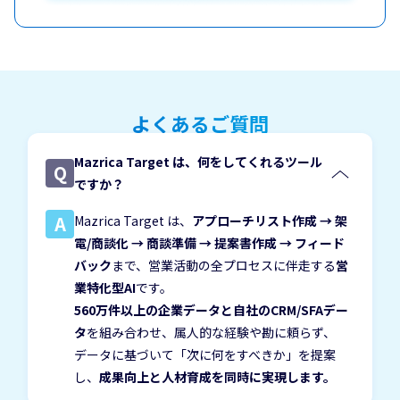
よくあるご質問
Mazrica Target は、何をしてくれるツール
Q
ですか？
A
Mazrica Target は、
アプローチリスト作成 → 架
電/商談化 → 商談準備 → 提案書作成 → フィード
バック
まで、
営業活動の全プロセスに伴走する
営
業特化型AI
です。
560万件以上の企業データと自社のCRM/SFAデー
タ
を組み合わせ、属人的な経験や勘に頼らず、
データに基づいて
「次に何をすべきか」を提案
し、
成果向上と人材育成を同時に実現します。