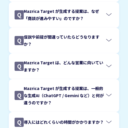
Mazrica Target が生成する提案は、なぜ
Q
「商談が進みやすい」のですか？
顧客の意思決定が進むことか
ら逆算し、
仮説や前提が間違っていたらどうなります
Q
か？
前提や仮説が完全ではない可
能性も考慮した設計
Mazrica Target は、どんな営業に向いてい
Q
ますか？
Mazrica Target が生成する提案は、一般的
Q
な生成AI（ChatGPT / Gemini など）と何が
誤った前提のまま提案が進むリスク
違うのですか？
再現性を高
を抑えられます。
最大の違いは、「文章を作ること」が目的ではな
めるためのツール
い点です。
Q
導入にはどれくらいの時間がかかりますか？