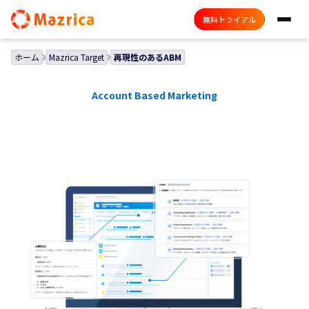
無料トライアル
ホーム
Mazrica Target
再現性のあるABM
Account Based Marketing
再現性のあるABM
人力で属人的になりがちなABMの検討を、
再現可能なプロセ
スに昇華。
ベテラン営業の「経験」や「勘」を構造化し、
成
果を出し続けるチームへ。