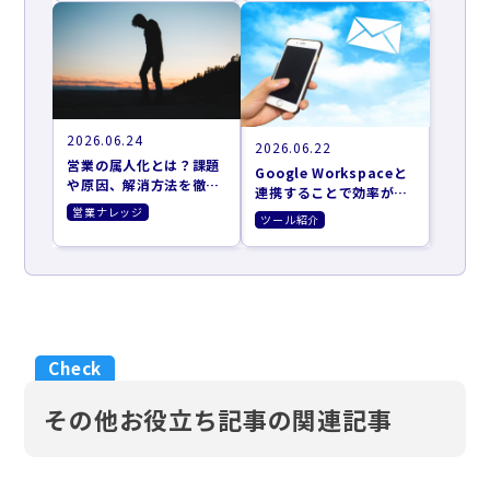
2026.06.24
2026.06.22
営業の属人化とは？課題
Google Workspaceと
や原因、解消方法を徹底
連携することで効率がア
解説
ップするツール10選
営業ナレッジ
ツール紹介
その他お役立ち記事の関連記事