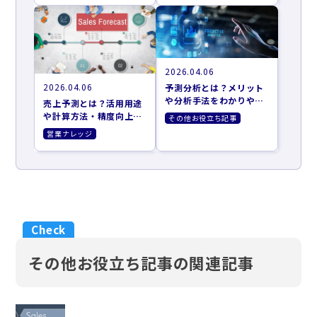
2026.04.06
2026.04.06
予測分析とは？メリット
や分析手法をわかりやす
売上予測とは？活用用途
く解説
や計算方法・精度向上の
その他お役立ち記事
ポイントも解説
営業ナレッジ
その他お役立ち記事の関連記事