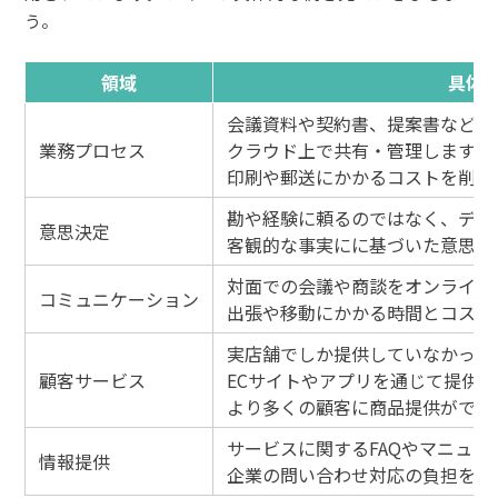
う。
領域
具体
会議資料や契約書、提案書などを
業務プロセス
クラウド上で共有・管理します。
印刷や郵送にかかるコストを削減
勘や経験に頼るのではなく、デジ
意思決定
客観的な事実にに基づいた意思決
対面での会議や商談をオンライン
コミュニケーション
出張や移動にかかる時間とコスト
実店舗でしか提供していなかった
顧客サービス
ECサイトやアプリを通じて提供
より多くの顧客に商品提供ができ
サービスに関するFAQやマニュ
情報提供
企業の問い合わせ対応の負担を軽