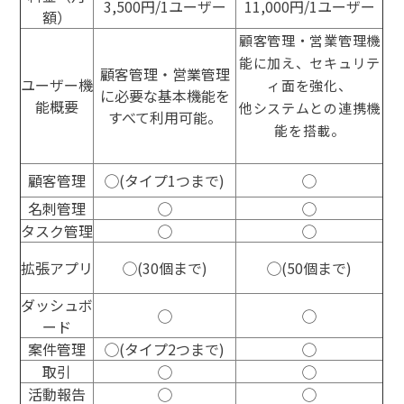
3,500円/1ユーザー
11,000円/1ユーザー
額）
顧客管理・営業管理機
能に加え、セキュリテ
顧客管理・営業管理
ユーザー機
ィ面を強化、
に必要な基本機能を
能概要
他システムとの連携機
すべて利用可能。
能を搭載。
顧客管理
◯(タイプ1つまで)
◯
名刺管理
◯
◯
タスク管理
◯
◯
拡張アプリ
◯(30個まで)
◯(50個まで)
ダッシュボ
◯
◯
ード
案件管理
◯(タイプ2つまで)
◯
取引
◯
◯
活動報告
◯
◯