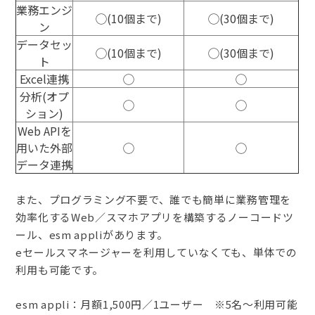
業務エンジ
◯(10個まで)
◯(30個まで)
ン
データセッ
◯(10個まで)
◯(30個まで)
ト
Excel連携
◯
◯
分析(オプ
◯
◯
ション)
Web APIを
用いた外部
◯
◯
データ連携
また、プログラミング不要で、誰でも簡単に業務管理を
効率化するWeb／スマホアプリを構築するノーコードツ
ール、esm appliがあります。
eセールスマネージャーを利用していなくても、単体での
利用も可能です。
esm appli：月額1,500円／1ユーザー ※5名～利用可能