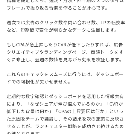
指標を設定したら、週次・月次・四半期の３つのタイム
フレームで振り返る習慣を作ることが肝心です。
週次では広告のクリック数や問い合わせ数、LPの転換率
など、短期間で変化が明らかなデータに注目します。
もしCPAが急上昇したりCVRが低下したりすれば、広告
クリエイティブやランディングページ、商談トークをす
ぐに修正し、翌週の数値を見ながら効果を検証します。
これらのチェックをスムーズに行うには、ダッシュボー
ドでの可視化が欠かせません。
定期的な数字確認とダッシュボードを活用した情報共有
により、「なぜシェアが伸び悩んでいるのか」「CVRが
低下した背景は何か」「CPAの上昇要因は何か」といっ
た原因をチームで議論し、その結果を次の施策に反映さ
せることが、ランチェスター戦略を成功させ続けるため
の鍵となります。