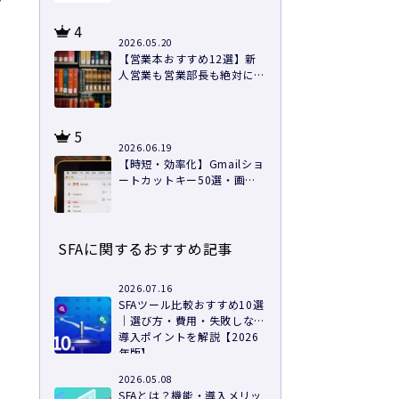
4
2026.05.20
【営業本おすすめ12選】新
人営業も営業部長も絶対に読
むべき本を紹介
5
2026.06.19
【時短・効率化】Gmailショ
ートカットキー50選・画像
つきで徹底解説
SFAに関するおすすめ記事
2026.07.16
SFAツール比較おすすめ10選
｜選び方・費用・失敗しない
導入ポイントを解説【2026
年版】
2026.05.08
SFAとは？機能・導入メリッ