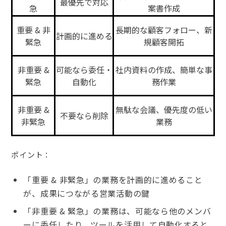
最優先で対応
急
案書作成
重要 & 非
長期的な顧客フォロー、新
計画的に進める
緊急
規顧客開拓
非重要 &
可能なら委任・
社内資料の作成、簡単な事
緊急
自動化
務作業
非重要 &
無駄な会議、優先度の低い
不要なら削除
非緊急
業務
ポイント：
「重要 & 非緊急」の業務を計画的に進めること
が、成果につながる営業活動の鍵
「非重要 & 緊急」の業務は、可能なら他のメンバ
ーに委任したり、ツールを活用して自動化すると