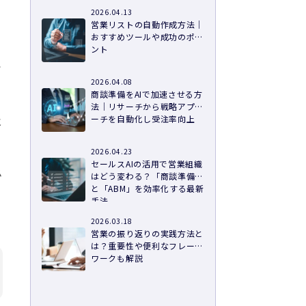
2026.04.13
営業リストの自動作成方法｜
おすすめツールや成功のポイ
ント
で
2026.04.08
商談準備をAIで加速させる方
法｜リサーチから戦略アプロ
及
ーチを自動化し受注率向上
2026.04.23
セールスAIの活用で営業組織
必
はどう変わる？「商談準備」
と「ABM」を効率化する最新
手法
2026.03.18
営業の振り返りの実践方法と
は？重要性や便利なフレーム
ワークも解説