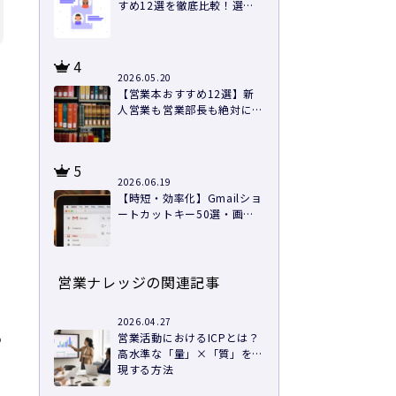
すめ12選を徹底比較！選び
方と導入のコツ
4
、
2026.05.20
【営業本おすすめ12選】新
人営業も営業部長も絶対に読
むべき本を紹介
5
2026.06.19
【時短・効率化】Gmailショ
ートカットキー50選・画像
つきで徹底解説
に
営業ナレッジの関連記事
2026.04.27
る
営業活動におけるICPとは？
高水準な「量」×「質」を実
現する方法