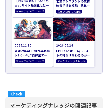
【2026年最新】BtoBの
営業アシスタントの業務
Webサイト最適化とは？
改善手法を解説｜具体施
CVRを劇的に改善する
策も紹介
マーケティングナレッジ
営業プロセス・組織
「AIエージェント」活用
戦略
2025.11.30
2026.06.24
顧客対応AI：2026年最新
LPO AIとは？ A/Bテス
トレンドと“自律型エー
トの時代は終わるのか。
ジェント”がBtoBのCX
AIが自律的に動くCVR最
マーケティングナレッジ
マーケティングナレッジ
を革新する理由
適化の全貌
マーケティングナレッジの関連記事