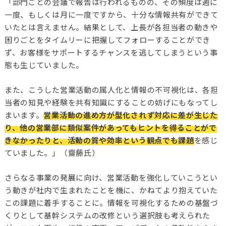
「部門ごとの会議で報告は行われるものの、その頻度は週に
一度、もしくは月に一度ですから、十分な情報共有ができて
いたとは言えません。結果として、上長が各担当者の動きや
困りごとをタイムリーに把握してフォローすることができ
ず、お客様をサポートするチャンスを逃してしまうという事
態も生じていました。
また、こうした営業活動の属人化と情報の不可視化は、各担
当者の知見や経験を共有知識にすることの妨げにもなってし
まいます。
営業活動の進め方が型化されず対応に差が生じた
り、他の営業部に類似案件があってもヒントを得ることがで
きなかったりと、活動の質や効率という観点でも課題
を感じ
ていました。」（齋藤氏）
さらなる事業の発展に向け、営業活動を強化していこうとい
う動きが社内で生まれたことを機に、かねてより抱えていた
この課題に着手することに。情報を可視化するための基盤づ
くりとして基幹システムの改修という選択肢も考えられた