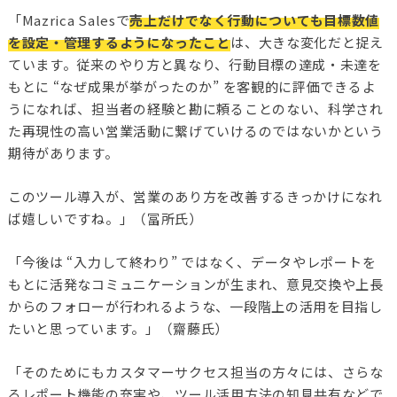
「Mazrica Salesで
売上だけでなく行動についても目標数値
を設定・管理するようになったこと
は、大きな変化だと捉え
ています。従来のやり方と異なり、行動目標の達成・未達を
もとに “なぜ成果が挙がったのか” を客観的に評価できるよ
うになれば、担当者の経験と勘に頼ることのない、科学され
た再現性の高い営業活動に繋げていけるのではないかという
期待があります。
このツール導入が、営業のあり方を改善するきっかけになれ
ば嬉しいですね。」（冨所氏）
「今後は “入力して終わり” ではなく、データやレポートを
もとに活発なコミュニケーションが生まれ、意見交換や上長
からのフォローが行われるような、一段階上の活用を目指し
たいと思っています。」（齋藤氏）
「そのためにもカスタマーサクセス担当の方々には、さらな
るレポート機能の充実や、ツール活用方法の知見共有などで