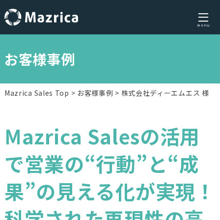
menu
Skip
to
お客様事例
content
Mazrica Sales Top
お客様事例
株式会社ディーエムエス 様
Mazrica Salesの活用
で営業の“行動”と“成
果”の見える化が実現！
科学された再現性の高