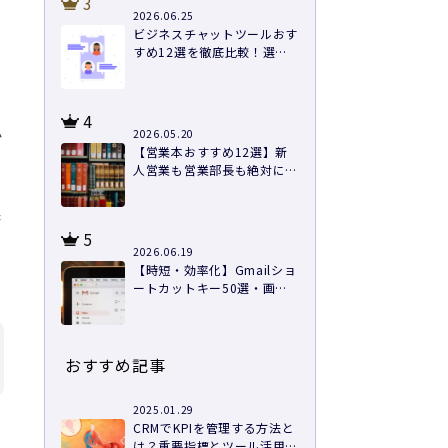
3
2026.06.25
ビジネスチャットツールおす
すめ12選を徹底比較！選び
方と導入のコツ
4
か
2026.05.20
【営業本おすすめ12選】新
人営業も営業部長も絶対に読
むべき本を紹介
果
5
2026.06.19
【時短・効率化】Gmailショ
ートカットキー50選・画像
つきで徹底解説
おすすめ記事
2025.01.29
CRMでKPIを管理する方法と
は？重要指標とツール活用例