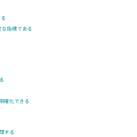
ある
可欠な指標である
る
明確化できる
理する