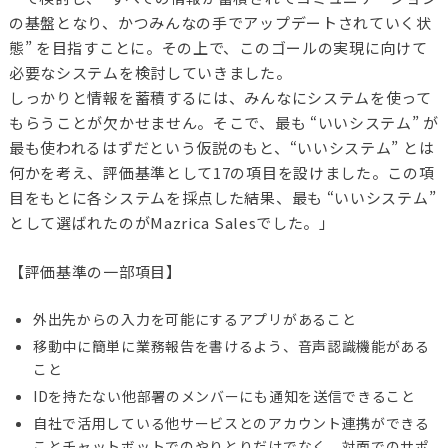
の基盤となり、かつみんなの手でアップデートされていく状
態” を目指すことに。その上で、このゴールの実現に向けて
必要なシステムを検討していきました。
しっかりと情報を蓄積するには、みんなにシステムを使って
もらうことが欠かせません。そこで、最も “いいシステム” が
最も使われるはずだという仮説のもと、“いいシステム” とは
何かを考え、評価基準として17の項目を設けました。この項
目をもとに各システムを採点した結果、最も “いいシステム”
として選ばれたのがMazrica Salesでした。」
【評価基準の一部項目】
外出先からの入力を可能にするアプリがあること
移動中に簡単に業務報告を書けるよう、音声認識機能がある
こと
IDを持たない他部署のメンバーにも通知を送信できること
自社で活用している他サービスとのアカウント連携ができる
ことチャットボットでのやりとりだけでなく、対面でのサポ