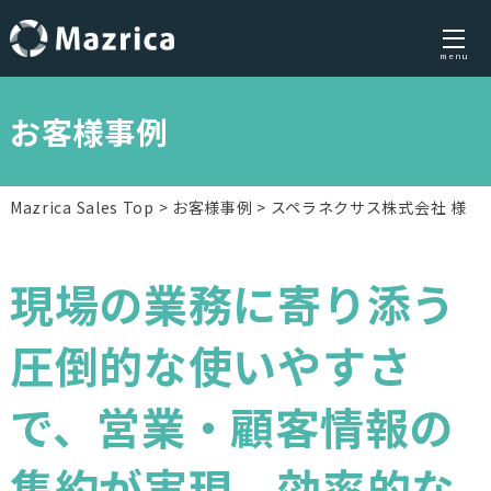
menu
Skip
to
お客様事例
content
Mazrica Sales Top
お客様事例
スペラネクサス株式会社 様
現場の業務に寄り添う
圧倒的な使いやすさ
で、営業・顧客情報の
集約が実現。効率的な