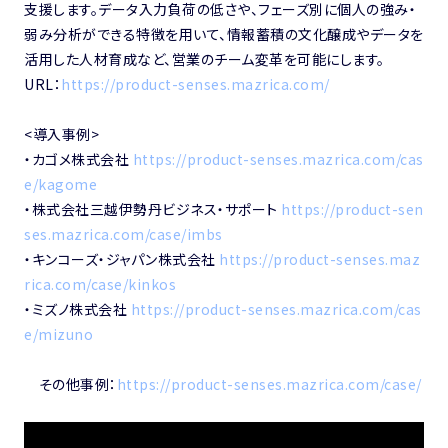
支援します。データ入力負荷の低さや、フェーズ別に個人の強み・
弱み分析ができる特徴を用いて、情報蓄積の文化醸成やデータを
活用した人材育成など、営業のチーム変革を可能にします。
URL：
https://product-senses.mazrica.com/
<導入事例>
・カゴメ株式会社
https://product-senses.mazrica.com/cas
e/kagome
・株式会社三越伊勢丹ビジネス・サポート
https://product-sen
ses.mazrica.com/case/imbs
・キンコーズ・ジャパン株式会社
https://product-senses.maz
rica.com/case/kinkos
・ミズノ株式会社
https://product-senses.mazrica.com/cas
e/mizuno
その他事例：
https://product-senses.mazrica.com/case/