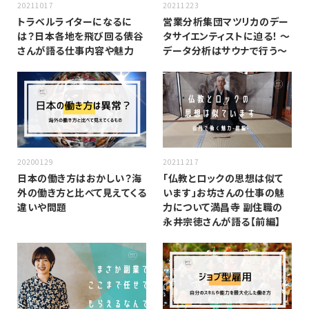
20211017
20211223
トラベルライターになるに
営業分析集団マツリカのデー
は？日本各地を飛び回る俵谷
タサイエンティストに迫る！ 〜
さんが語る仕事内容や魅力
データ分析はサウナで行う〜
20200129
20211217
日本の働き方はおかしい？海
「仏教とロックの思想は似て
外の働き方と比べて見えてくる
います」お坊さんの仕事の魅
違いや問題
力について満昌寺 副住職の
永井宗徳さんが語る【前編】