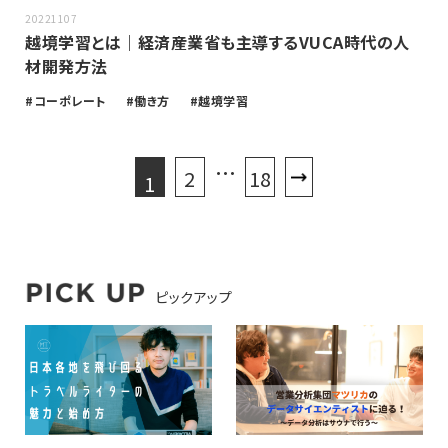
20221107
越境学習とは｜経済産業省も主導するVUCA時代の人
材開発方法
コーポレート
働き方
越境学習
…
2
18
次へ
1
ピックアップ