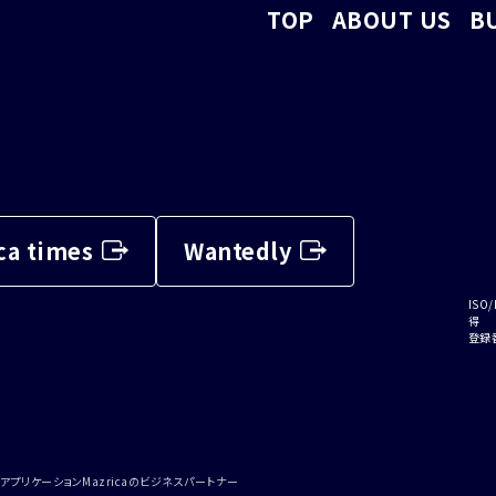
TOP
ABOUT US
B
ca times
Wantedly
ISO/
得
登録番
アプリケーションMazricaのビジネスパートナー