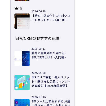
5
2026.06.19
【時短・効率化】Gmailショ
ートカットキー50選・画像
つきで徹底解説
SFA/CRMのおすすめ記事
2019.09.11
劇的に営業効率が変わる！
SFA/CRMとは？ -入門編 -
2026.05.08
SFAとは？機能・導入メリッ
ト・選び方と定着のコツまで
徹底解説【2026年最新版】
2026.07.16
SFAツール比較おすすめ10選
｜選び方・費用・失敗しない