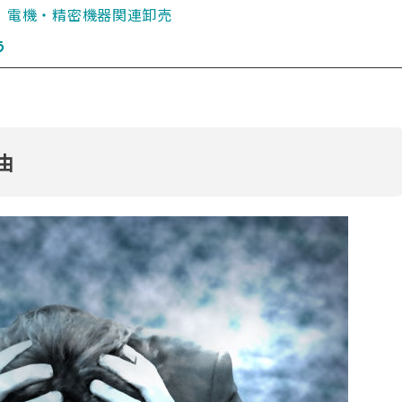
S｜電機・精密機器関連卸売
う
由