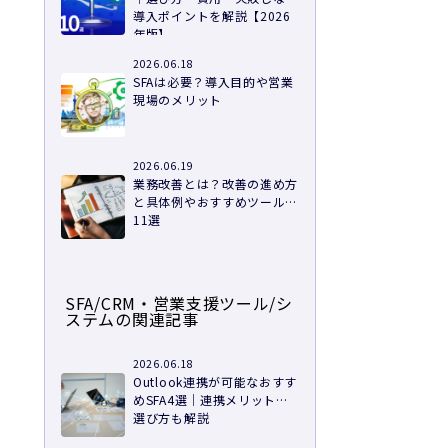
導入ポイントを解説【2026
年版】
2026.06.18
SFAは必要？導入目的や営業
現場のメリット
2026.06.19
業務改善とは？改善の進め方
と具体例やおすすめツール
迫
11選
SFA/CRM・営業支援ツール/シ
が
ステムの関連記事
2026.06.18
Outlook連携が可能なおすす
めSFA4選｜連携メリットや
選び方も解説