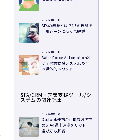
2026.06.18
SFAの機能とは？15の機能を
活用シーンに沿って解説
2026.06.18
Sales Force Automationと
は？営業支援システムの4つ
の具体的メリット
SFA/CRM・営業支援ツール/シ
ステムの関連記事
2026.06.18
Outlook連携が可能なおすす
めSFA4選｜連携メリットや
選び方も解説
体