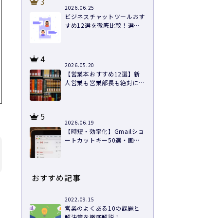
3
2026.06.25
ビジネスチャットツールおす
すめ12選を徹底比較！選び
方と導入のコツ
4
2026.05.20
【営業本おすすめ12選】新
人営業も営業部長も絶対に読
むべき本を紹介
5
2026.06.19
【時短・効率化】Gmailショ
ートカットキー50選・画像
つきで徹底解説
おすすめ記事
2022.09.15
営業のよくある10の課題と
解決策を徹底解説！