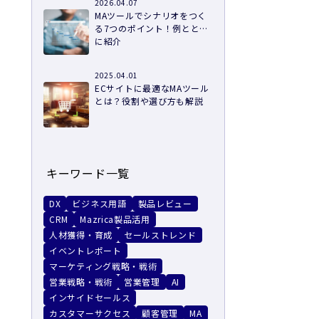
2026.04.07
MAツールでシナリオをつく
る7つのポイント！例ととも
に紹介
2025.04.01
ECサイトに最適なMAツール
とは？役割や選び方も解説
キーワード一覧
DX
ビジネス用語
製品レビュー
CRM
Mazrica製品活用
人材獲得・育成
セールストレンド
イベントレポート
マーケティング戦略・戦術
営業戦略・戦術
営業管理
AI
る
インサイドセールス
カスタマーサクセス
顧客管理
MA