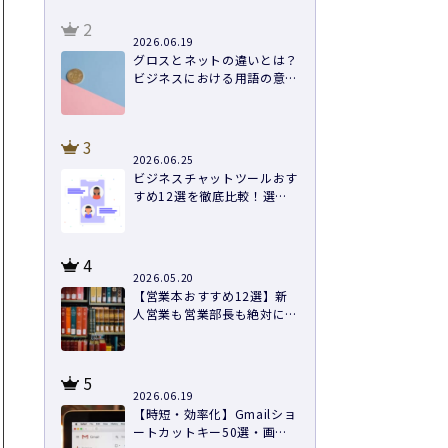
2
2026.06.19
グロスとネットの違いとは？
ビジネスにおける用語の意味
や計算方法まで徹底解説
3
2026.06.25
ビジネスチャットツールおす
すめ12選を徹底比較！選び
方と導入のコツ
4
2026.05.20
【営業本おすすめ12選】新
人営業も営業部長も絶対に読
むべき本を紹介
5
2026.06.19
【時短・効率化】Gmailショ
ートカットキー50選・画像