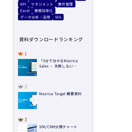
KPI
マネジメント
案件管理
Excel
業務効率化
データ分析・活用
SFA
。
資料ダウンロードランキング
1
「5分で分かるMazrica
Sales ・ 失敗しない
SFA/CRM導入方法 ・ 導入事
例」3点セット
2
Mazrica Target 概要資料
3
SFA/CRM分類チャート