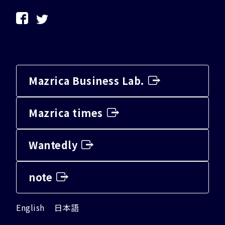
Mazrica Business Lab.
Mazrica times
Wantedly
note
English
日本語