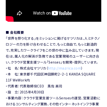
■ 会社概要
「世界を祭り化する」をミッションに掲げるマツリカは、人とテクノ
ロジーの力を掛け合わせることで、もっと自由で、もっと創造的
で、充実したワークライフをこの世の中に生み出していきます。現
在は、属人化の解消が急務である営業現場のユーザーに向き合
い、クラウド営業支援ツール「Senses」を開発・提供しています。
・社 名：株式会社マツリカ（
http://mazrica.com
）
・本 社：東京都千代田区神田錦町2−2−1 KANDA SQUARE
11F WeWork内
・代表者：代表取締役CEO 黒佐 英司
・設 立：2015年4月30日
・事業内容：クラウド営業支援ツールSensesの運営、営業活動に
おけるコンサルティング業務、その他インターネットインフラ事業