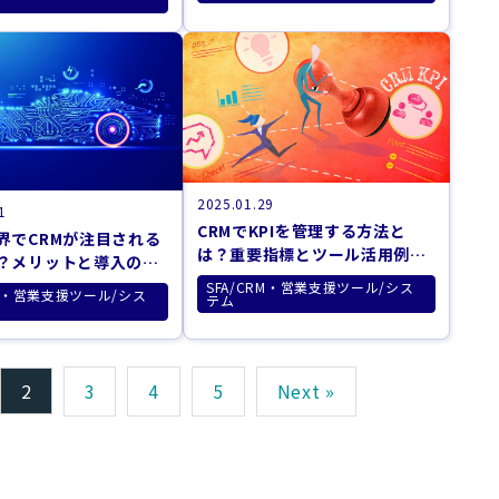
2025.01.29
1
CRMでKPIを管理する方法と
界でCRMが注目される
は？重要指標とツール活用例を
？メリットと導入のポ
紹介
説
SFA/CRM・営業支援ツール/シス
RM・営業支援ツール/シス
テム
2
3
4
5
Next »