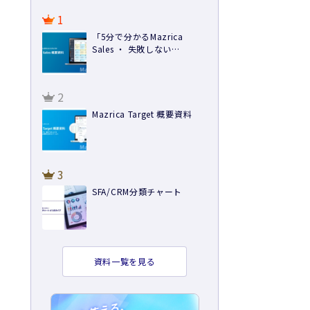
1
「5分で分かるMazrica
Sales ・ 失敗しない
SFA/CRM導入方法 ・ 導入事
例」3点セット
2
Mazrica Target 概要資料
3
SFA/CRM分類チャート
資料一覧を見る