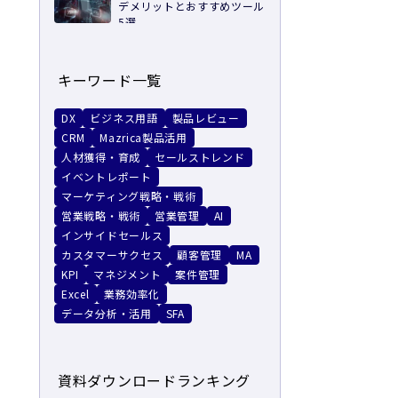
デメリットとおすすめツール
5選
キーワード一覧
DX
ビジネス用語
製品レビュー
CRM
Mazrica製品活用
人材獲得・育成
セールストレンド
イベントレポート
マーケティング戦略・戦術
営業戦略・戦術
営業管理
AI
インサイドセールス
カスタマーサクセス
顧客管理
MA
KPI
マネジメント
案件管理
Excel
業務効率化
データ分析・活用
SFA
資料ダウンロードランキング