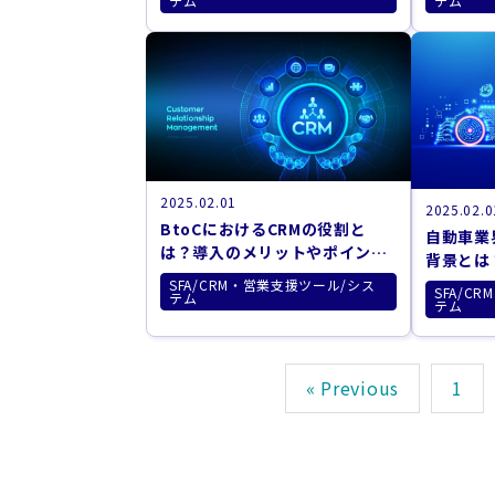
テム
テム
2025.02.01
2025.02.0
BtoCにおけるCRMの役割と
自動車業
は？導入のメリットやポイント
背景とは
解説
イント解
SFA/CRM・営業支援ツール/シス
SFA/C
テム
テム
« Previous
1