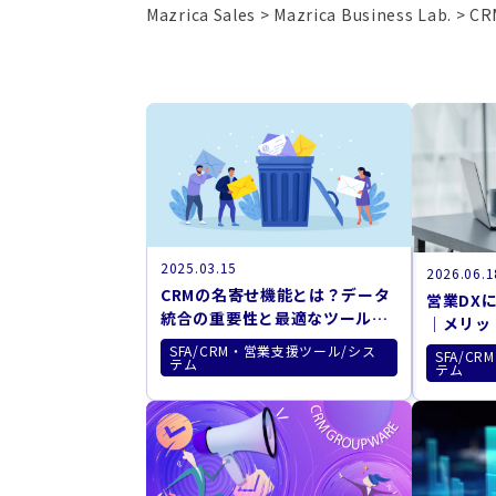
Mazrica Sales
Mazrica Business Lab.
CR
2025.03.15
2026.06.1
CRMの名寄せ機能とは？データ
営業DX
統合の重要性と最適なツール選
｜メリッ
び
解説
SFA/CRM・営業支援ツール/シス
SFA/C
テム
テム