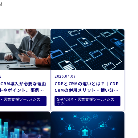
M
8
2026.04.07
にCRM導入が必要な理由
CDPとCRMの違いとは？｜CDP
トやポイント、事例を
CRMの併用メリット・使い分け
ガイド【2026年最新版】
RM・営業支援ツール/シス
SFA/CRM・営業支援ツール/シス
テム