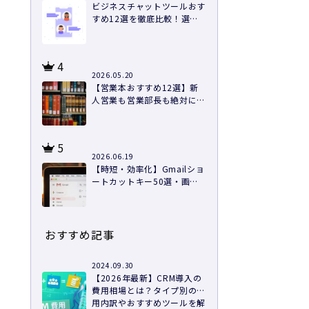
ビジネスチャットツールおす
すめ12選を徹底比較！選び
方と導入のコツ
4
2026.05.20
【営業本おすすめ12選】新
人営業も営業部長も絶対に読
むべき本を紹介
5
2026.06.19
【時短・効率化】Gmailショ
ートカットキー50選・画像
つきで徹底解説
おすすめ記事
2024.09.30
【2026年最新】CRM導入の
費用相場とは？タイプ別の費
用内訳やおすすめツールを解