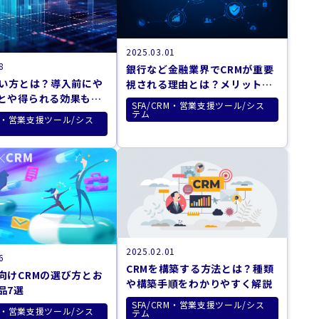
2025.03.01
8
銀行など金融業界でCRMが重要
使い方とは？導入前にや
視される理由とは？メリットや
とや得られる効果も紹
注意点も
SFA/CRM・営業支援ツール/シス
テム
RM・営業支援ツール/シス
2025.02.01
6
CRMを構築する方法とは？種類
向けCRMの選び方とお
や構築手順をわかりやすく解説
品7選
SFA/CRM・営業支援ツール/シス
RM・営業支援ツール/シス
テム