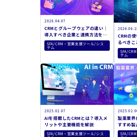
2026.04.07
CRMとグループウェアの違い｜
2026.06.1
導入すべき企業と連携方法を解
CRMの
説
るべきこ
SFA/CRM・営業支援ツール/シス
テム
介
SFA/C
テム
2025.02.07
2025.02.0
AIを搭載したCRMとは？導入メ
製薬業界
リットや主要機能を解説
すすめ製
SFA/CRM・営業支援ツール/シス
SFA/C