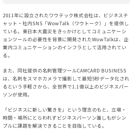
2011
年に設立されたワウテック株式会社は、ビジネスチ
ャット・社内SNS「
WowTalk（ワウトーク）」
を提供し
ている。東日本大震災をきっかけとしてコミュニケーシ
ョンツールの必要性を背景に開発された
WowTalk
は、企
業内コミュニケーションのインフラとして活用されてい
る。
また、同社提供の名刺管理ツール
CAMCARD BUSINESS
は、名刺をスマホカメラで撮影して最短
5
秒データ化され
るという手軽さから、全世界で
1.1
億以上のビジネスパー
ソンが使用。
「ビジネスに新しい驚きを」という理念のもと、立場・
時間・場所にとらわれずビジネスパーソン誰しもがシン
プルに課題を解決できることを目指している。