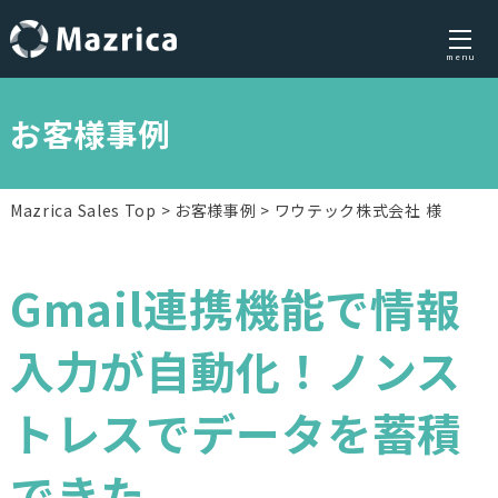
menu
Skip
to
お客様事例
content
Mazrica Sales Top
お客様事例
ワウテック株式会社 様
Gmail連携機能で情報
入力が自動化！ノンス
トレスでデータを蓄積
できた