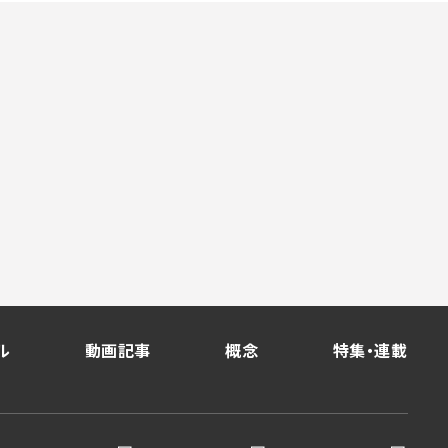
ル
動画記事
概念
特集・連載