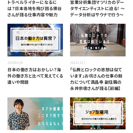
トラベルライターになるに
営業分析集団マツリカのデー
は？日本各地を飛び回る俵谷
タサイエンティストに迫る！ 〜
さんが語る仕事内容や魅力
データ分析はサウナで行う〜
20200129
20211217
日本の働き方はおかしい？海
「仏教とロックの思想は似て
外の働き方と比べて見えてくる
います」お坊さんの仕事の魅
違いや問題
力について満昌寺 副住職の
永井宗徳さんが語る【前編】