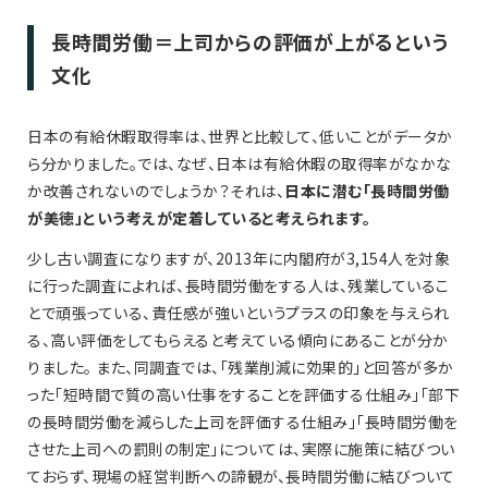
長時間労働＝上司からの評価が上がるという
文化
日本の有給休暇取得率は、世界と比較して、低いことがデータか
ら分かりました。では、なぜ、日本は有給休暇の取得率がなかな
か改善されないのでしょうか？それは、
日本に潜む「長時間労働
が美徳」という考えが定着していると考えられます。
少し古い調査になりますが、2013年に内閣府が3,154人を対象
に行った調査によれば、長時間労働をする人は、残業しているこ
とで頑張っている、責任感が強いというプラスの印象を与えられ
る、高い評価をしてもらえると考えている傾向にあることが分か
りました。 また、同調査では、「残業削減に効果的」と回答が多か
った「短時間で質の高い仕事をすることを評価する仕組み」「部下
の長時間労働を減らした上司を評価する仕組み」「長時間労働を
させた上司への罰則の制定」については、実際に施策に結びつい
ておらず、現場の経営判断への諦観が、長時間労働に結びついて