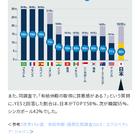
また、同調査で、「有給休暇の取得に罪悪感がある？」という質問
に、YESと回答した割合は、日本がTOPで58%、次が韓国55%、
シンガポール42%でした。
＜参考：
世界19ヶ国 有給休暇・国際比較調査2018｜エクスペディ
ア・ジャパン
＞