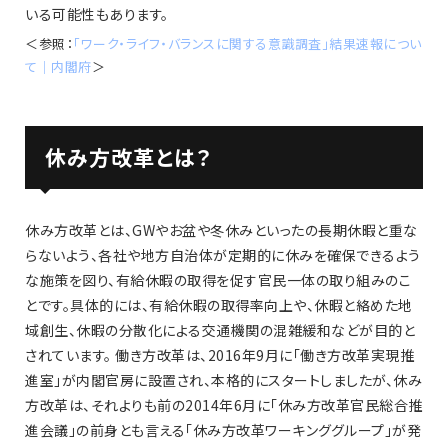
いる可能性もあります。
＜参照：
「ワーク・ライフ・バランスに関する意識調査」結果速報につい
て｜内閣府
＞
休み方改革とは？
休み方改革とは、GWやお盆や冬休みといったの長期休暇と重な
らないよう、各社や地方自治体が定期的に休みを確保できるよう
な施策を図り、有給休暇の取得を促す官民一体の取り組みのこ
とです。具体的には、有給休暇の取得率向上や、休暇と絡めた地
域創生、休暇の分散化による交通機関の混雑緩和などが目的と
されています。 働き方改革は、2016年9月に「働き方改革実現推
進室」が内閣官房に設置され、本格的にスタートしましたが、休み
方改革は、それよりも前の2014年6月に「休み方改革官民総合推
進会議」の前身とも言える「休み方改革ワーキンググループ」が発