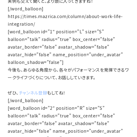
実例も交えて聞くと、より頭に入ってきますね！
[/word_balloon]
https://times.mazrica.com/column/about-work-life-
integration/
[word_balloon id=”1″ position=”L” size=”S”
balloon=”talk” radius=”true” box_center=”false”
avatar_border=”false” avatar_shadow=”false”
avatar_hide=”false” name_position=”under_avatar”
balloon_shadow=”false”]
今後も、あらゆる角度から、各々がパフォーマンスを発揮できるワ
ークライフづくりについて、お話ししていきます。
ぜひ、
チャンネル登録
もしてね！
[/word_balloon]
[word_balloon id=”2″ position=”R” size=”S”
balloon=”talk” radius=”true” box_center=”false”
avatar_border=”false” avatar_shadow=”false”
avatar_hide=”false” name_position=”under_avatar”