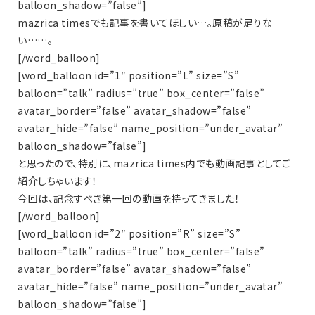
balloon_shadow=”false”]
mazrica timesでも記事を書いてほしい…。原稿が足りな
い……。
[/word_balloon]
[word_balloon id=”1″ position=”L” size=”S”
balloon=”talk” radius=”true” box_center=”false”
avatar_border=”false” avatar_shadow=”false”
avatar_hide=”false” name_position=”under_avatar”
balloon_shadow=”false”]
と思ったので、特別に、mazrica times内でも動画記事としてご
紹介しちゃいます！
今回は、記念すべき第一回の動画を持ってきました！
[/word_balloon]
[word_balloon id=”2″ position=”R” size=”S”
balloon=”talk” radius=”true” box_center=”false”
avatar_border=”false” avatar_shadow=”false”
avatar_hide=”false” name_position=”under_avatar”
balloon_shadow=”false”]