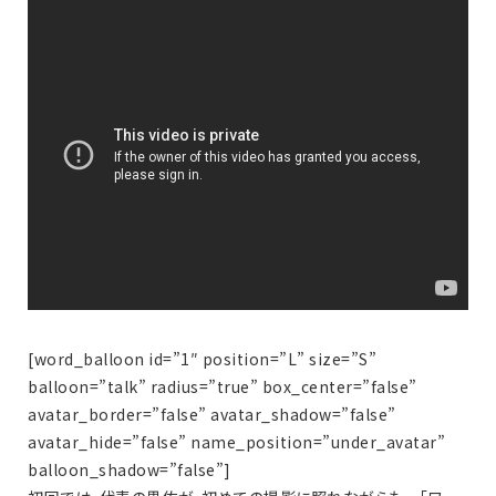
[word_balloon id=”1″ position=”L” size=”S”
balloon=”talk” radius=”true” box_center=”false”
avatar_border=”false” avatar_shadow=”false”
avatar_hide=”false” name_position=”under_avatar”
balloon_shadow=”false”]