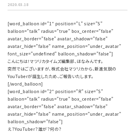
2020.03.18
[word_balloon id=”1″ position=”L” size=”S”
balloon=”talk” radius=”true” box_center=”false”
avatar_border=”false” avatar_shadow=”false”
avatar_hide=”false” name_position=”under_avatar”
font_size=”undefined” balloon_shadow=”false”]
こんにちは！マツリカタイムズ編集部、ほなみんです。
突然ではございますが、株式会社マツリカから、新進気鋭の
YouTuberが誕生したため、ご報告いたします。
[/word_balloon]
[word_balloon id=”2″ position=”R” size=”S”
balloon=”talk” radius=”true” box_center=”false”
avatar_border=”false” avatar_shadow=”false”
avatar_hide=”false” name_position=”under_avatar”
balloon_shadow=”false”]
え？YouTuber？誰が？何の？