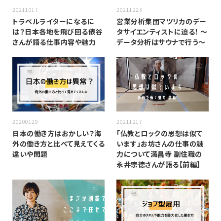
20211017
20211223
トラベルライターになるに
営業分析集団マツリカのデー
は？日本各地を飛び回る俵谷
タサイエンティストに迫る！ 〜
さんが語る仕事内容や魅力
データ分析はサウナで行う〜
20200129
20211217
日本の働き方はおかしい？海
「仏教とロックの思想は似て
外の働き方と比べて見えてくる
います」お坊さんの仕事の魅
違いや問題
力について満昌寺 副住職の
永井宗徳さんが語る【前編】