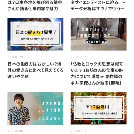
は？日本各地を飛び回る俵谷
タサイエンティストに迫る！ 〜
さんが語る仕事内容や魅力
データ分析はサウナで行う〜
20200129
20211217
日本の働き方はおかしい？海
「仏教とロックの思想は似て
外の働き方と比べて見えてくる
います」お坊さんの仕事の魅
違いや問題
力について満昌寺 副住職の
永井宗徳さんが語る【前編】
20210308
20200213