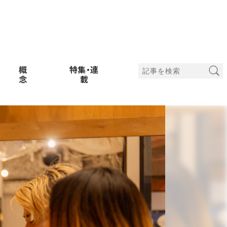
概
特集・連
念
載