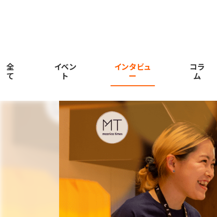
全
イベン
インタビュ
コラ
て
ト
ー
ム