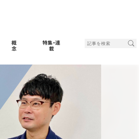
概
特集・連
念
載