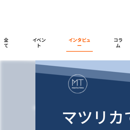
全
イベン
インタビュ
コラ
て
ト
ー
ム