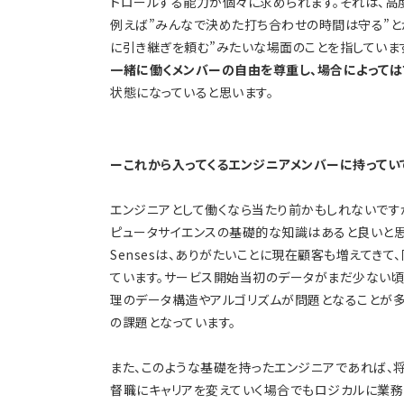
トロールする能力が個々に求められます。それは、高
例えば”みんなで決めた打ち合わせの時間は守る”と
に引き継ぎを頼む”みたいな場面のことを指していま
一緒に働くメンバーの自由を尊重し、場合によっては
状態になっていると思います。
ーこれから入ってくるエンジニアメンバーに持ってい
エンジニアとして働くなら当たり前かもしれないです
ピュータサイエンスの基礎的な知識はあると良いと思
Sensesは、ありがたいことに現在顧客も増えてき
ています。サービス開始当初のデータがまだ少ない頃
理のデータ構造やアルゴリズムが問題となることが多
の課題となっています。
また、このような基礎を持ったエンジニアであれば、
督職にキャリアを変えていく場合でもロジカルに業務