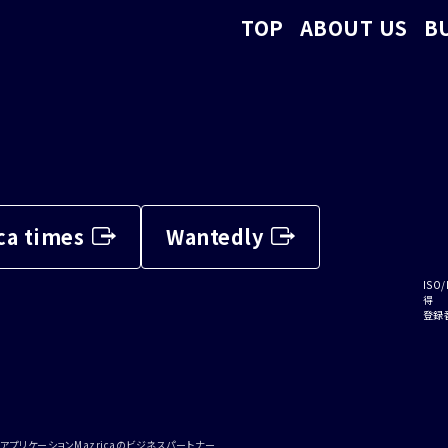
TOP
ABOUT US
B
ca times
Wantedly
ISO/
得
登録番
アプリケーションMazricaのビジネスパートナー