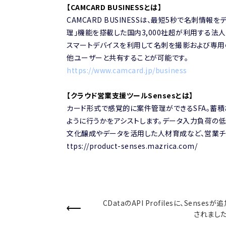
【CAMCARD BUSINESSとは】
CAMCARD BUSINESSは、最短5秒で名刺情
理」機能を搭載した国内3,000社超が利用する法
スマートデバイスを利用して名刺を撮影および専用
他ユーザーと共有することが可能です。
https://www.camcard.jp/business
【クラウド営業支援ツールSensesとは】
カード形式で感覚的に案件管理ができるSFA。蓄積
ように行うかをアシストします。データ入力負荷の
文化醸成やデータを活用した人材育成など、営業チ
ttps://product-senses.mazrica.com/
CDataのAPI Profilesに、Sensesが
されました