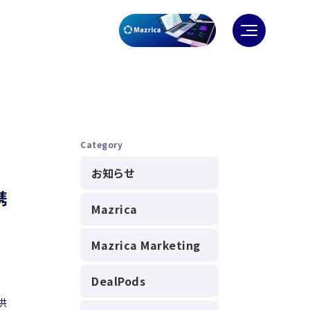
Category
お知らせ
携
Mazrica
Mazrica Marketing
DealPods
供