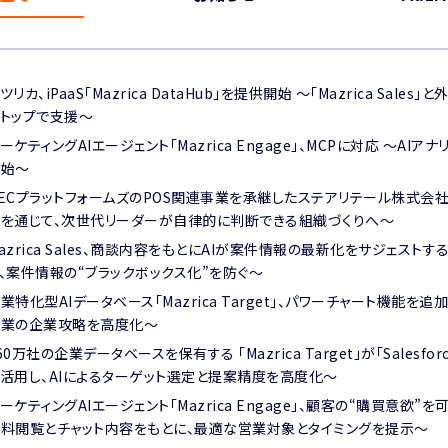
ツリカ、iPaaS「Mazrica DataHub」を提供開始 ～「Mazrica S
トップで支援～
ーケティングAIエージェント「Mazrica Engage」、MCPに対応 〜
開始〜
ECプラットフォームズのPOS関連事業を承継したステアリテール株式会社、「M
を通じて、次世代リーダーが自律的に判断できる組織づくりへ～
azrica Sales、商談内容をもとにAIが案件情報の最新化をサジェ
、案件情報の“ブラックボックス化”を防ぐ〜
業特化型AIデータベース「Mazrica Target」、パワーチャート機能
営業の企業攻略を高度化〜
60万社の企業データベースを保有する 「Mazrica Target」が「Salesfor
活用し、AIによるターゲット選定と提案精度を高度化〜
ーケティングAIエージェント「Mazrica Engage」、顧客の“購買意欲
料閲覧とチャット内容をもとに、最適な営業対象とタイミングを提示〜