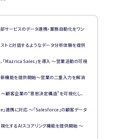
ales」と外部サービスのデータ連携・業務自動化をワン
AIアナリストと対話するようなデータ分析体験を提供
azrica Sales」を導入 ～営業活動の可視
ストする新機能を提供開始〜営業の二重入力を解消
を追加 〜顧客企業の“意思決定構造”を可視化し、
ce」連携に対応 〜「Salesforce」の顧客データ
”を可視化するAIスコアリング機能を提供開始 〜