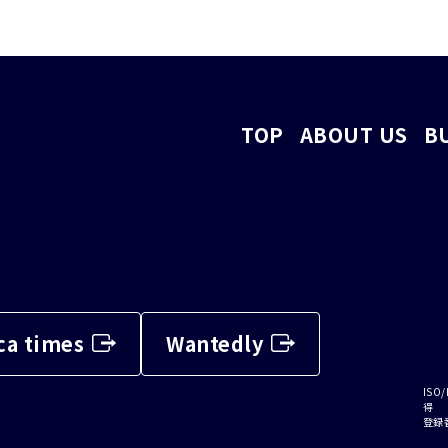
TOP
ABOUT US
B
ca times
Wantedly
ISO/
得
登録番