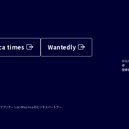
ca times
Wantedly
ISO/
得
登録番
アプリケーションMazricaのビジネスパートナー