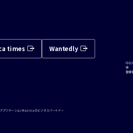
ca times
Wantedly
ISO/
得
登録番
アプリケーションMazricaのビジネスパートナー