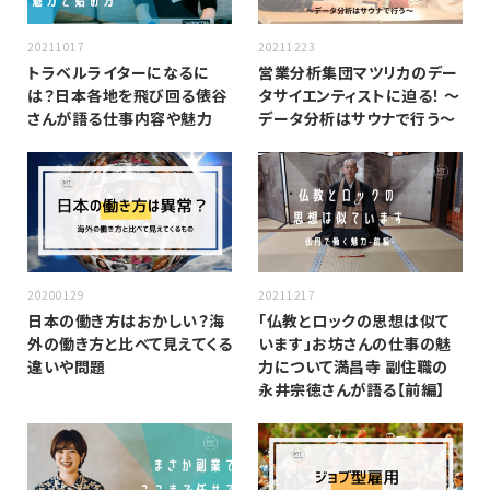
20211017
20211223
トラベルライターになるに
営業分析集団マツリカのデー
は？日本各地を飛び回る俵谷
タサイエンティストに迫る！ 〜
さんが語る仕事内容や魅力
データ分析はサウナで行う〜
20200129
20211217
日本の働き方はおかしい？海
「仏教とロックの思想は似て
外の働き方と比べて見えてくる
います」お坊さんの仕事の魅
違いや問題
力について満昌寺 副住職の
永井宗徳さんが語る【前編】