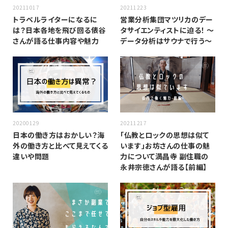
20211017
20211223
トラベルライターになるに
営業分析集団マツリカのデー
は？日本各地を飛び回る俵谷
タサイエンティストに迫る！ 〜
さんが語る仕事内容や魅力
データ分析はサウナで行う〜
20200129
20211217
日本の働き方はおかしい？海
「仏教とロックの思想は似て
外の働き方と比べて見えてくる
います」お坊さんの仕事の魅
違いや問題
力について満昌寺 副住職の
永井宗徳さんが語る【前編】